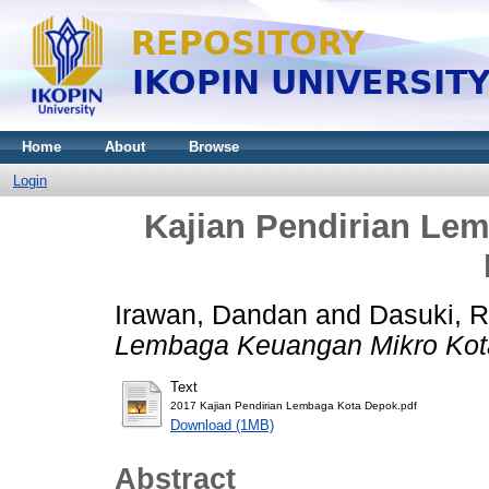
Home
About
Browse
Login
Kajian Pendirian Le
Irawan, Dandan
and
Dasuki, 
Lembaga Keuangan Mikro Kot
Text
2017 Kajian Pendirian Lembaga Kota Depok.pdf
Download (1MB)
Abstract