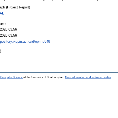
ph (Project Report)
AL
opin
2020 03:56
2020 03:56
epository.ikopin.ac.id/id/eprint/648
)
d Computer Science
at the University of Southampton.
More information and software credits
.