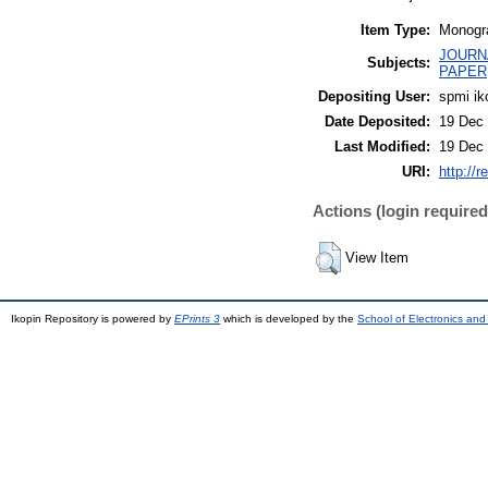
Item Type:
Monogra
JOURN
Subjects:
PAPER
Depositing User:
spmi ik
Date Deposited:
19 Dec 
Last Modified:
19 Dec 
URI:
http://r
Actions (login required
View Item
Ikopin Repository is powered by
EPrints 3
which is developed by the
School of Electronics an