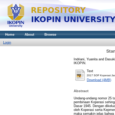
Home
About
Browse
Login
Stan
Indriani, Yuanita
and
Dasuki
IKOPIN.
Text
2017 SOP Koperasi Ja
Download (4MB)
Abstract
Undang-undang nomor 25 ta
pembinaan Koperasi sehing
Dasar 1945. Dengan dikelu
oleh Koperasi serta Kepm
maka semakin jelas bahwa 