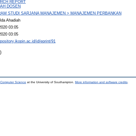
RCH REPORT
AH DOSEN
AM STUDI SARJANA MANAJEMEN > MANAJEMEN PERBANKAN
Ida Ahadiah
2020 03:05
2020 03:05
epository.ikopin.ac.id/id/eprint/91
)
d Computer Science
at the University of Southampton.
More information and software credits
.