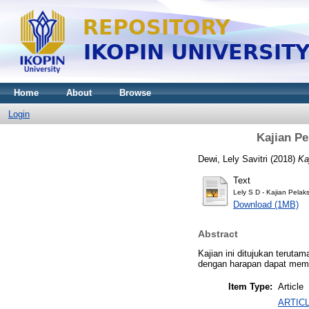
Home
About
Browse
Login
Kajian Pe
Dewi, Lely Savitri
(2018)
Ka
Text
Lely S D - Kajian Pela
Download (1MB)
Abstract
Kajian ini ditujukan terut
dengan harapan dapat memb
Item Type:
Article
ARTIC