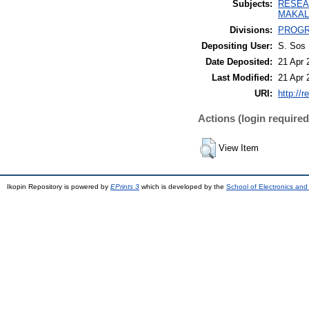
Subjects:
RESEA
MAKAL
Divisions:
PROGR
Depositing User:
S. Sos 
Date Deposited:
21 Apr 
Last Modified:
21 Apr 
URI:
http://r
Actions (login required
View Item
Ikopin Repository is powered by
EPrints 3
which is developed by the
School of Electronics an