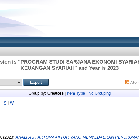
ivision is "PROGRAM STUDI SARJANA EKONOMI SYARI
KEUANGAN SYARIAH" and Year is 2023
Ato
Group by:
Creators
|
Item Type
|
No Grouping
R
|
S
|
W
K
(2023)
ANALISIS FAKTOR-FAKTOR YANG MENYEBABKAN PENURUNA