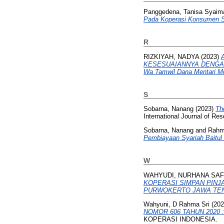
Panggedena, Tanisa Syaim
Pada Koperasi Konsumen Sy
R
RIZKIYAH, NADYA
(2023)
KESESUAIANNYA DENGAN FA
Wa Tamwil Dana Mentari M
S
Sobarna, Nanang
(2023)
Th
International Journal of R
Sobarna, Nanang
and
Rahm
Pembiayaan Syariah Baitul
W
WAHYUDI, NURHANA SAF
KOPERASI SIMPAN PINJ
PURWOKERTO JAWA TE
Wahyuni, D Rahma Sri
(20
NOMOR 606 TAHUN 2020 : St
KOPERASI INDONESIA.