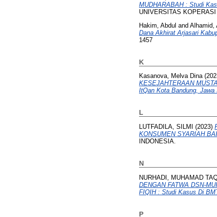
MUDHARABAH : Studi Kasu
UNIVERSITAS KOPERASI
Hakim, Abdul
and
Alhamid, 
Dana Akhirat Arjasari Kab
1457
K
Kasanova, Melva Dina
(202
KESEJAHTERAAN MUSTAHIK 
ItQan Kota Bandung, Jawa 
L
LUTFADILA, SILMI
(2023)
KONSUMEN SYARIAH BAI
INDONESIA.
N
NURHADI, MUHAMAD TAQ
DENGAN FATWA DSN-MUI
FIQIH : Studi Kasus Di B
P