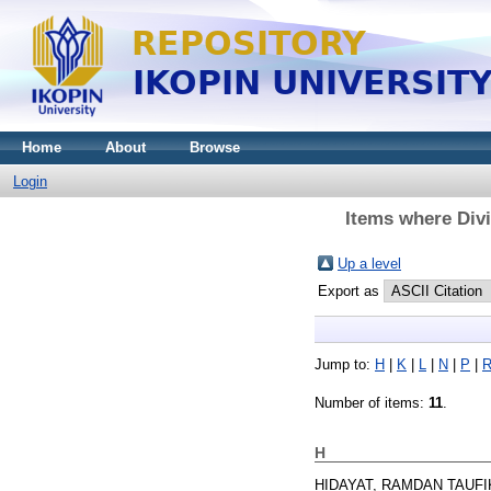
Home
About
Browse
Login
Items where D
Up a level
Export as
Jump to:
H
|
K
|
L
|
N
|
P
|
Number of items:
11
.
H
HIDAYAT, RAMDAN TAUFI