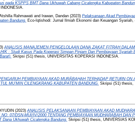
s pada KSPPS BMT Dana Ukhuwah Cabang Cicalengka Kabupaten Bandun
 INDONESIA.
Atshilla Rahmawati
and
Irawan, Dandan
(2023)
Pelaksanaan Akad Pembiaya
upaten Bandung.
Eco-Iqtishodi: Jurnal Ilmiah Ekonomi dan Keuangan Syariah, 4
3)
ANALISIS MANAJEMEN PENGELOLAAN DANA ZAKAT FITRAH DALA
: Studi Kasus Pada Koperasi Simpan Pinjam Dan Pembiayaan Syariah Ba
Barat).
Skripsi (S1) thesis, UNIVERSITAS KOPERASI INDONESIA.
PENGARUH PEMBIAYAAN AKAD MURĀBAḤAH TERHADAP RETURN ON 
TUL MU’MIN CILENGKRANG KABUPATEN BANDUNG.
Skripsi (S1) thes
IYUDIN
(2023)
ANALISIS PELAKSANAAN PEMBIAYAAN AKAD MUDHAR
 NO. 07/DSN-MUI/IV/2000 TENTANG PEMBIAYAAN MUDHARABAH DAN 
MT Dana Ukhuwah Cicalengka Bandung.
Skripsi (S1) thesis, UNIVERSIAS 