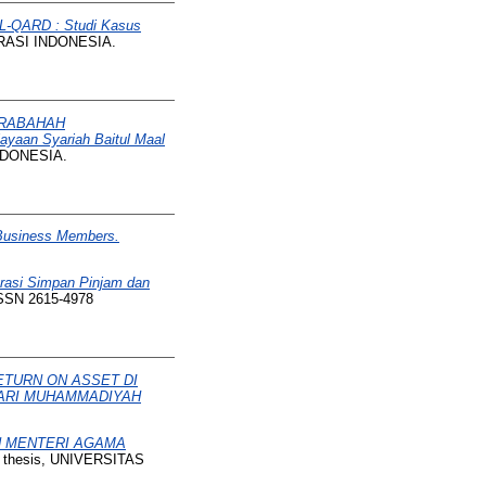
QARD : Studi Kasus
ERASI INDONESIA.
URABAHAH
aan Syariah Baitul Maal
INDONESIA.
o Business Members.
asi Simpan Pinjam dan
 ISSN 2615-4978
ETURN ON ASSET DI
TARI MUHAMMADIYAH
N MENTERI AGAMA
) thesis, UNIVERSITAS