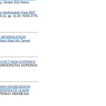
g.
Skripsi (S1) thesis,
an Mudharabah Pada BMT
 (1). pp. 11-24. ISSN 2775-
M MENINGKATKAN
itul Maal Wa Tamwil
ASSET PADA KOPERASI
is, UNIVERSITAS KOPERASI
ABAH DIHUBUNGKAN
PERSPEKTIF ULAMA
KOPERASI INDONESIA.