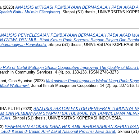
a
(2023)
ANALISIS MITIGASI PEMBIAYAAN BERMASALAH PADA AKAD AL-
ariah Baitul Mu’min Cilengkrang.
Skripsi (S1) thesis, UNIVERSITAS KOP
ANALISIS PENYELESAIAN PEMBIAYAAN BERMASALAH PADA AKAD M
TWA DSN MUI : Studi Kasus Pada Koperasi Simpan Pinjam Dan Pembiay
uhammadiyah Purwokerto.
Skripsi (S1) thesis, UNIVERSITAS KOPERASI 
e Role of Baitul Muttaqin Sharia Cooperative Improving The Quality of Micr
esearch in Community Services, 4 (4). pp. 133-138. ISSN 2746-3273
ani, Gina Ayunisa
(2023)
Mekanisme Penghimpunan Wakaf Uang Pada Koper
 Maal Wattamwil.
Jurnal Ilmiah Manajemen Coopetition, 14 (2). pp. 307-316.
IRA PUTRI
(2023)
ANALISIS FAKTOR-FAKTOR PENYEBAB TURUNNYA R
AM DAN PEMBIAYAAN SYARIAH BAITUL MAAL WA TAMWIL DANA MEN
NGAH.
Skripsi (S1) thesis, UNIVERSITAS KOPERASI INDONESIA.
23)
PENERAPAN ALOKASI DANA HAK AMIL BERDASARKAN KEPUTUSA
udi Kasus di Badan Amil Zakat Nasional Provinsi Jawa Barat.
Skripsi (S1