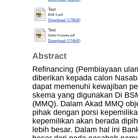
Text
BAB 5.pdf
Download (178kB)
Text
Daftar Pustaka.pdf
Download (174kB)
Abstract
Refinancing (Pembiayaan ula
diberikan kepada calon Nasab
dapat memenuhi kewajiban p
skema yang digunakan Di BS
(MMQ). Dalam Akad MMQ objek
pihak dengan porsi kepemilika
kepemilikan akan berada dipih
lebih besar. Dalam hal ini Ban