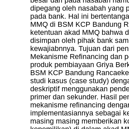
besar dari pada nasabah namun
dipegang oleh nasabah yang po
pada bank. Hal ini bertentan
MMQ di BSM KCP Bandung R
ketentuan akad MMQ bahwa do
disimpan oleh pihak bank sam
kewajiabnnya. Tujuan dari pen
Mekanisme Refinancing dan pe
produk pembiayaan Griya Be
BSM KCP Bandung Rancaekek.
studi kasus (case study) deng
deskriptif menggunakan pende
primer dan sekunder. Hasil p
mekanisme refinancing deng
implementasiannya sebagai k
masing masing memberikan kon