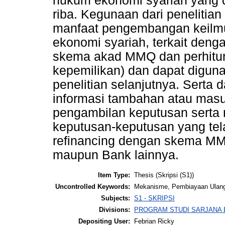
hukum ekonomi syariah yang d
riba. Kegunaan dari penelitia
manfaat pengembangan keilmua
ekonomi syariah, terkait den
skema akad MMQ dan perhitung
kepemilikan) dan dapat digun
penelitian selanjutnya. Serta
informasi tambahan atau mas
pengambilan keputusan serta 
keputusan-keputusan yang tel
refinancing dengan skema M
maupun Bank lainnya.
Item Type:
Thesis (Skripsi (S1))
Uncontrolled Keywords:
Mekanisme, Pembiayaan Ulang
Subjects:
S1 - SKRIPSI
Divisions:
PROGRAM STUDI SARJANA 
Depositing User:
Febrian Ricky