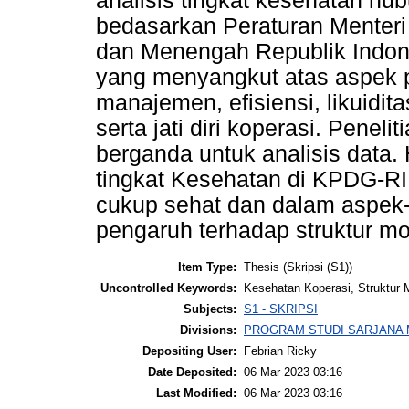
analisis tingkat kesehatan hu
bedasarkan Peraturan Menteri
dan Menengah Republik Indon
yang menyangkut atas aspek pe
manajemen, efisiensi, likuidi
serta jati diri koperasi. Penel
berganda untuk analisis data.
tingkat Kesehatan di KPDG-RI 
cukup sehat dan dalam aspek-
pengaruh terhadap struktur mo
Item Type:
Thesis (Skripsi (S1))
Uncontrolled Keywords:
Kesehatan Koperasi, Struktur 
Subjects:
S1 - SKRIPSI
Divisions:
PROGRAM STUDI SARJANA
Depositing User:
Febrian Ricky
Date Deposited:
06 Mar 2023 03:16
Last Modified:
06 Mar 2023 03:16