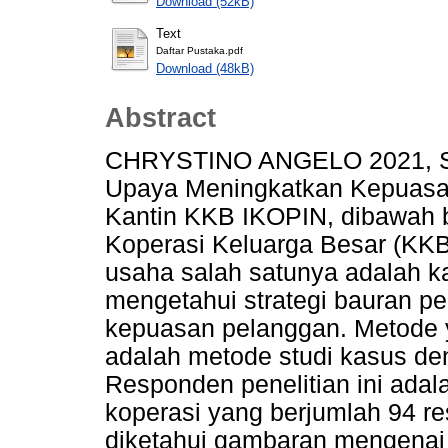
Download (52kB)
Text
Daftar Pustaka.pdf
Download (48kB)
Abstract
CHRYSTINO ANGELO 2021, St
Upaya Meningkatkan Kepuasan
Kantin KKB IKOPIN, dibawah 
Koperasi Keluarga Besar (KKB
usaha salah satunya adalah kan
mengetahui strategi bauran 
kepuasan pelanggan. Metode y
adalah metode studi kasus den
Responden penelitian ini adal
koperasi yang berjumlah 94 re
diketahui gambaran mengenai 