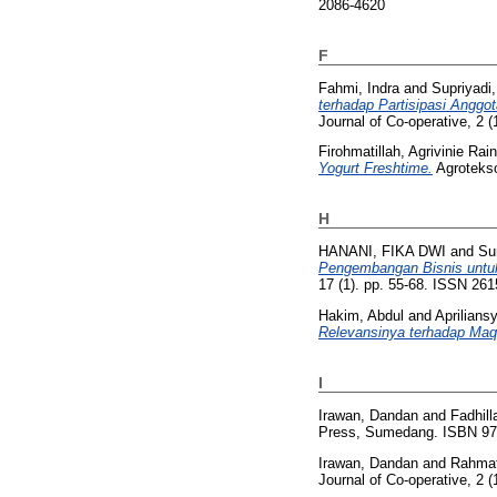
2086-4620
F
Fahmi, Indra
and
Supriyadi
terhadap Partisipasi Angg
Journal of Co-operative, 2 
Firohmatillah, Agrivinie Rai
Yogurt Freshtime.
Agrotekso
H
HANANI, FIKA DWI
and
Su
Pengembangan Bisnis untu
17 (1). pp. 55-68. ISSN 26
Hakim, Abdul
and
Aprilians
Relevansinya terhadap Maq
I
Irawan, Dandan
and
Fadhil
Press, Sumedang. ISBN 97
Irawan, Dandan
and
Rahmat
Journal of Co-operative, 2 