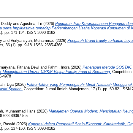
, Deddy
and
Agustina, Tri
(2026)
Pengaruh Jiwa Kewirausahaan Pengurus dan 
ota serta Implikasinya terhadap Perkembangan Usaha Koperasi Konsumen di 
(1). pp. 171-194. ISSN 3090-0182
ny
and
Verlyansyah, Muhammad
(2026)
Pengaruh Brand Equity terhadap Loya
s, 36 (1). pp. 9-18. ISSN 2685-4368
maryana, Fitriana Dewi
and
Fahmi, Indra
(2026)
Penerapan Metode SOSTAC d
k Meningkatkan Omzet UMKM Viqiqa Family Food di Semarang.
Coopetition:
15-4978
yah, Ega
(2026)
Faktor-faktor yang Mempengaruhi Minat Nasabah Menggunaka
asid Syariah.
Coopetition: Jurnal Ilmiah Manajemen, 17 (1). pp. 69-82. ISSN
lah, Muhammad Haris
(2026)
Manajemen Operasi Modern: Menciptakan Keungg
8-623-89367-5-5
, Rasyid
(2026)
Koperasi dalam Perspektif Sosio-Ekonomi: Karakteristik, O
(1). pp. 137-150. ISSN 3090-0182