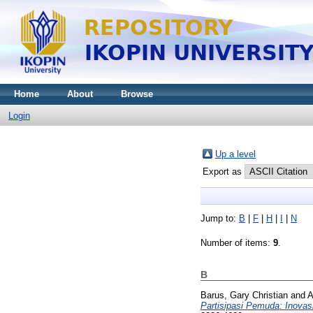
Home
About
Browse
Login
Up a level
Export as
Jump to:
B
|
F
|
H
|
I
|
N
Number of items:
9
.
B
Barus, Gary Christian
and
A
Partisipasi Pemuda: Inova