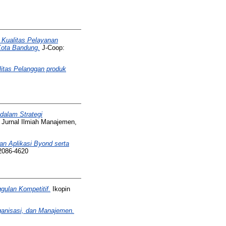
Kualitas Pelayanan
Kota Bandung.
J-Coop:
litas Pelanggan produk
alam Strategi
 Jurnal Ilmiah Manajemen,
n Aplikasi Byond serta
 2086-4620
ulan Kompetitif.
Ikopin
rganisasi, dan Manajemen.